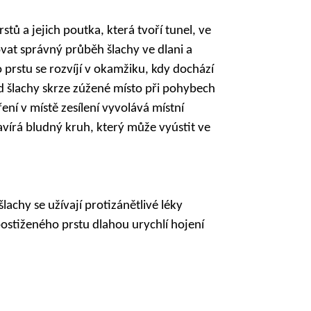
stů a jejich poutka, která tvoří tunel, ve
vat správný průběh šlachy ve dlani a
 prstu se rozvíjí v okamžiku, kdy dochází
d šlachy skrze zúžené místo při pohybech
ní v místě zesílení vyvolává místní
avírá bludný kruh, který může vyústit ve
achy se užívají protizánětlivé léky
 postiženého prstu dlahou urychlí hojení