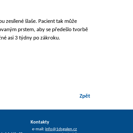
u zesílené šlaše. Pacient tak může
rovaným prstem, aby se předešlo tvorbě
žné asi 3 týdny po zákroku.
Zpět
Kontakty
e-mail:
info@1dsgalen.cz