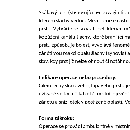
Skákavý prst (stenosující tendovaginitida,
kterém šlachy vedou. Mezi lidmi se často
prstu. Vytváří zde jakýsi tunel, kterým 
ke zúžení kanálu šlachy, které brání je
prstu způsobuje bolest, vyvolává fenomén
zánětlivou reakci obalu šlachy (synovie)
stav, kdy prst již nelze ohnout či natáhno
Indikace operace nebo procedury:
Cílem léčby skákavého, lupavého prstu je
užívané ve formě tablet či místní injekčn
zánětu a sníží otok v postižené oblasti. V
Forma zákroku:
Operace se provádí ambulantně v místním 