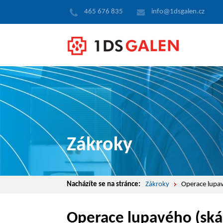
465 676 835
info@1dsgalen.cz
Zákroky
Nacházíte se na stránce:
Zákroky
Operace lupa
Operace lupavého (ská