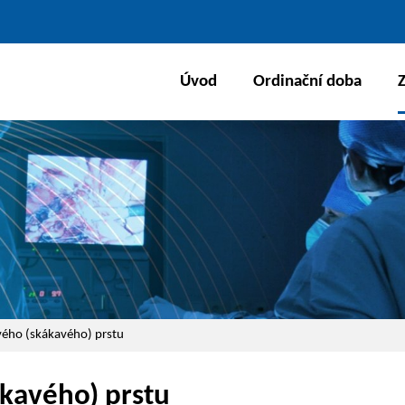
Úvod
Ordinační doba
vého (skákavého) prstu
kavého) prstu