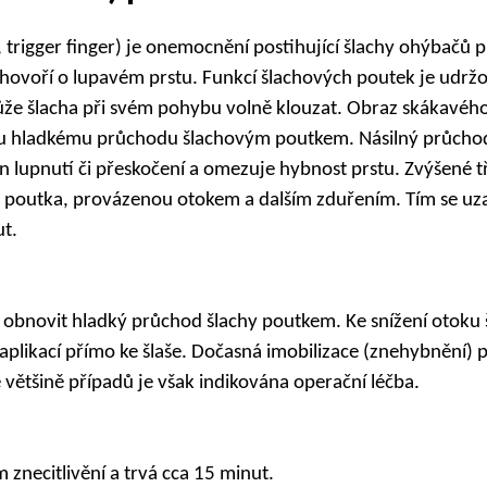
 trigger finger) je onemocnění postihující šlachy ohýbačů pr
 hovoří o lupavém prstu. Funkcí šlachových poutek je udržo
může šlacha při svém pohybu volně klouzat. Obraz skákavého
jímu hladkému průchodu šlachovým poutkem. Násilný průcho
 lupnutí či přeskočení a omezuje hybnost prstu. Zvýšené tře
 a poutka, provázenou otokem a dalším zduřením. Tím se uz
ut.
 obnovit hladký průchod šlachy poutkem. Ke snížení otoku šl
í aplikací přímo ke šlaše. Dočasná imobilizace (znehybnění)
e většině případů je však indikována operační léčba.
znecitlivění a trvá cca 15 minut.