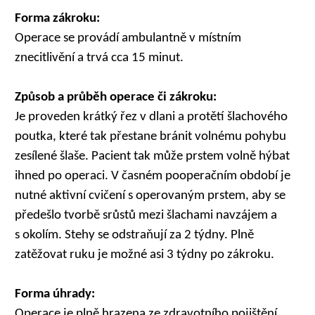
Forma zákroku:
Operace se provádí ambulantně v místním
znecitlivění a trvá cca 15 minut.
Způsob a průběh operace či zákroku:
Je proveden krátký řez v dlani a protětí šlachového
poutka, které tak přestane bránit volnému pohybu
zesílené šlaše. Pacient tak může prstem volně hýbat
ihned po operaci. V časném pooperačním období je
nutné aktivní cvičení s operovaným prstem, aby se
předešlo tvorbě srůstů mezi šlachami navzájem a
s okolím. Stehy se odstraňují za 2 týdny. Plně
zatěžovat ruku je možné asi 3 týdny po zákroku.
Forma úhrady:
Operace je plně hrazena ze zdravotního pojištění.