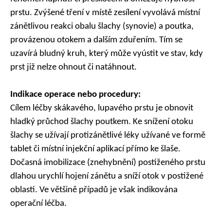
prstu. Zvýšené tření v místě zesílení vyvolává místní
zánětlivou reakci obalu šlachy (synovie) a poutka,
provázenou otokem a dalším zduřením. Tím se
uzavírá bludný kruh, který může vyústit ve stav, kdy
prst již nelze ohnout či natáhnout.
Indikace operace nebo procedury:
Cílem léčby skákavého, lupavého prstu je obnovit
hladký průchod šlachy poutkem. Ke snížení otoku
šlachy se užívají protizánětlivé léky užívané ve formě
tablet či místní injekční aplikací přímo ke šlaše.
Dočasná imobilizace (znehybnění) postiženého prstu
dlahou urychlí hojení zánětu a sníží otok v postižené
oblasti. Ve většině případů je však indikována
operační léčba.