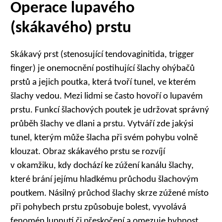
Operace lupavého
(skákavého) prstu
Skákavý prst (stenosující tendovaginitida, trigger
finger) je onemocnění postihující šlachy ohýbačů
prstů a jejich poutka, která tvoří tunel, ve kterém
šlachy vedou. Mezi lidmi se často hovoří o lupavém
prstu. Funkcí šlachových poutek je udržovat správný
průběh šlachy ve dlani a prstu. Vytváří zde jakýsi
tunel, kterým může šlacha při svém pohybu volně
klouzat. Obraz skákavého prstu se rozvíjí
v okamžiku, kdy dochází ke zúžení kanálu šlachy,
které brání jejímu hladkému průchodu šlachovým
poutkem. Násilný průchod šlachy skrze zúžené místo
při pohybech prstu způsobuje bolest, vyvolává
fenomén lupnutí či přeskočení a omezuje hybnost