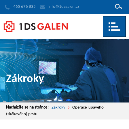
Hledat
465 676 835
info@1dsgalen.cz
Zákroky
Nacházíte se na stránce:
Zákroky
Operace lupavého
(skákavého) prstu