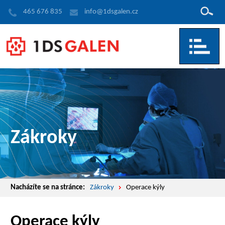
Hledat
465 676 835
info@1dsgalen.cz
Zákroky
Nacházíte se na stránce:
Zákroky
Operace kýly
Operace kýly