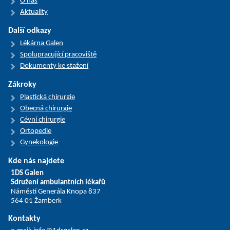
O nás
Aktuality
Další odkazy
Lékárna Galen
Spolupracující pracoviště
Dokumenty ke stažení
Zákroky
Plastická chirurgie
Obecná chirurgie
Cévní chirurgie
Ortopedie
Gynekologie
Kde nás najdete
1DS Galen
Sdružení ambulantních lékařů
Náměstí Generála Knopa 837
564 01 Žamberk
Kontakty