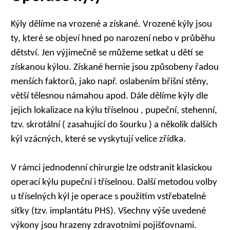
Kýly dělíme na vrozené a získané. Vrozené kýly jsou
ty, které se objeví hned po narození nebo v průběhu
dětství. Jen výjimečně se můžeme setkat u dětí se
získanou kýlou. Získané hernie jsou způsobeny řadou
menších faktorů, jako např. oslabením břišní stěny,
větší tělesnou námahou apod. Dále dělíme kýly dle
jejich lokalizace na kýlu tříselnou , pupeční, stehenní,
tzv. skrotální ( zasahující do šourku ) a několik dalších
kýl vzácných, které se vyskytují velice zřídka.
V rámci jednodenní chirurgie lze odstranit klasickou
operací kýlu pupeční i tříselnou. Další metodou volby
u tříselných kýl je operace s použitím vstřebatelné
síťky (tzv. implantátu PHS). Všechny výše uvedené
výkony jsou hrazeny zdravotními pojišťovnami.