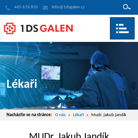
Hledat
465 676 835
info@1dsgalen.cz
Lékaři
Nacházíte se na stránce:
O nás
Lékaři
Mudr. jakub jandík
MUDr. Jakub Jandík