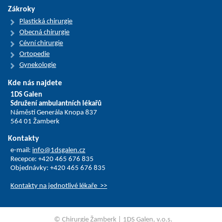
Zákroky
Plastická chirurgie
Obecná chirurgie
Cévní chirurgie
Ortopedie
Gynekologie
Kde nás najdete
1DS Galen
Sdružení ambulantních lékařů
Náměstí Generála Knopa 837
564 01 Žamberk
Kontakty
e-mail:
info@1dsgalen.cz
Recepce: +420 465 676 835
Objednávky: +420 465 676 835
Kontakty na jednotlivé lékaře >>
© Chirurgie Žamberk | 1DS Galen, v.o.s.