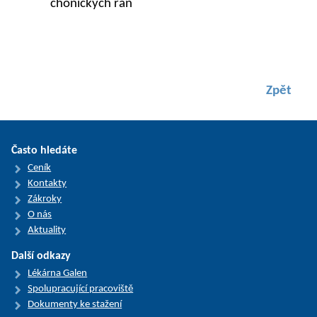
chonických ran
Zpět
Často hledáte
Ceník
Kontakty
Zákroky
O nás
Aktuality
Další odkazy
Lékárna Galen
Spolupracující pracoviště
Dokumenty ke stažení