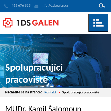
Hledat
465 676 835
info@1dsgalen.cz
Spolupracující
pracoviště
Nacházíte se na stránce:
Kontakt
Spolupracující pracoviště
MUDr. Kamil Šalomoun